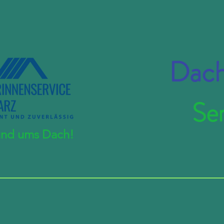
Dach
Se
rund ums Dach!