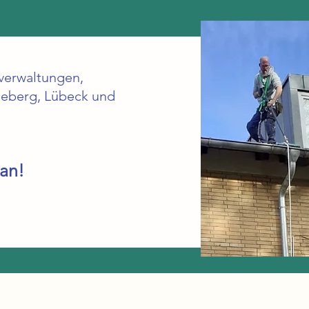
sverwaltungen,
geberg, Lübeck und
 an!