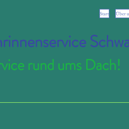
Start
Über u
rinnenservice Schwa
rvice rund ums Dach!