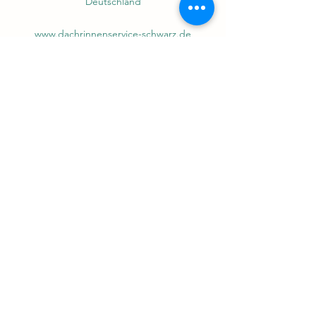
Deutschland
www.dachrinnenservice-schwarz.de
email:
mschwarz1108@gmail.com
Telefon: 04506 /
189 88 28
Bürozeiten:
Montags - Freitags 8.00 Uhr -
12.00 Uhr
Sie können uns selbstverständlich auch
außerhalb der Bürozeiten auf den
Anrufbeantworter sprechen. Wir rufen Sie
dann schnellstmöglich zurück.
Service rund ums Dach!