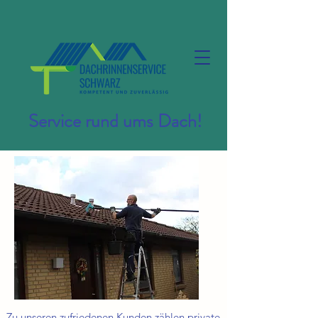
Service rund ums Dach!
Zu unseren zufriedenen Kunden zählen private